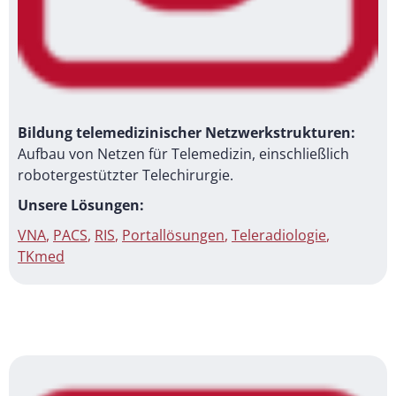
Bildung telemedizinischer Netzwerkstrukturen:
Aufbau von Netzen für Telemedizin, einschließlich
robotergestützter Telechirurgie.
Unsere Lösungen:
VNA
,
PACS
,
RIS
,
Portallösungen
,
Teleradiologie
,
TKmed