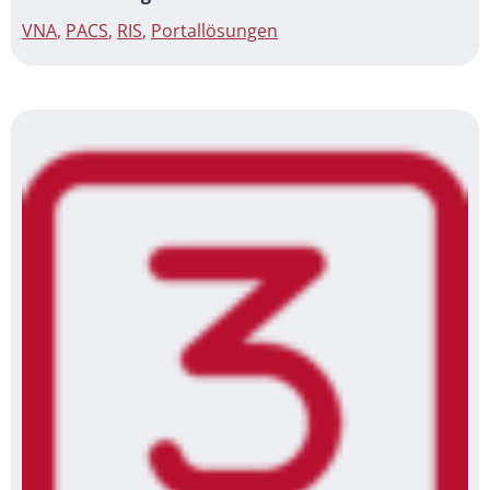
VNA
,
PACS
,
RIS
,
Portallösungen