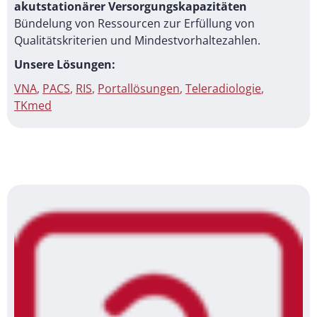
akutstationärer Versorgungskapazitäten
Bündelung von Ressourcen zur Erfüllung von
Qualitätskriterien und Mindestvorhaltezahlen.
Unsere Lösungen:
VNA
,
PACS
,
RIS
,
Portallösungen
,
Teleradiologie
,
TKmed