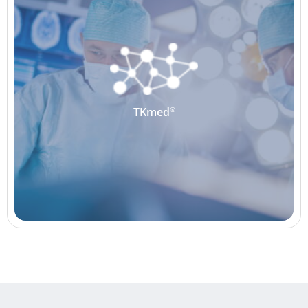
®
TKmed